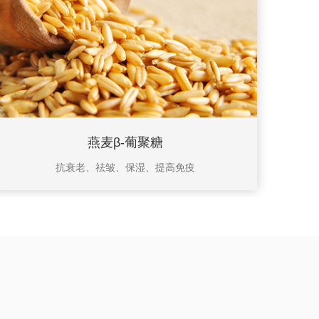
燕麦β-葡聚糖
抗衰老、祛皱、保湿、提高免疫